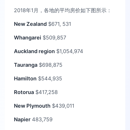
2018年1月，各地的平均房价如下图所示：
New Zealand
$671, 531
Whangarei
$509,857
Auckland region
$1,054,974
Tauranga
$698,875
Hamilton
$544,935
Rotorua
$417,258
New Plymouth
$439,011
Napier
483,759