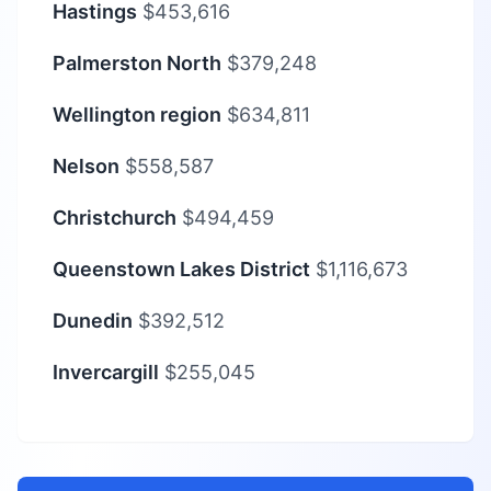
Hastings
$453,616
Palmerston North
$379,248
Wellington region
$634,811
Nelson
$558,587
Christchurch
$494,459
Queenstown Lakes District
$1,116,673
Dunedin
$392,512
Invercargill
$255,045