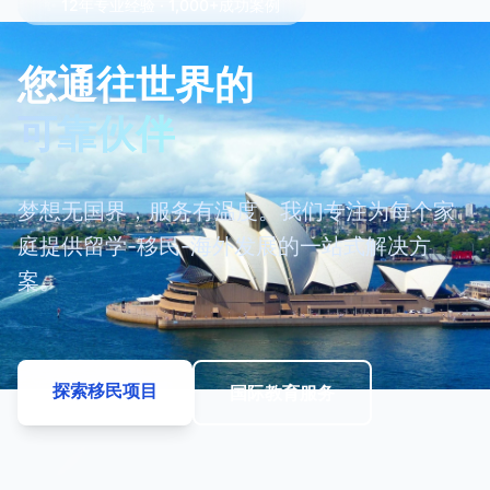
✨
12年专业经验 · 1,000+成功案例
您通往世界的
可靠伙伴
AiEAC - 专注全球投资移民与国际教育留学服务
梦想无国界，服务有温度。我们专注为每个家
庭提供留学-移民-海外发展的一站式解决方
案。
探索移民项目
国际教育服务