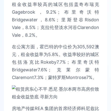
租金收益率较高的城区包括盖奇布瑞克
Gagebrook，9.2%；布里奇沃特
Bridgewater，8.6%；里斯登谷Risdon
Vale，8.5%；克拉伦登淡水河谷Clarendon
Vale，8.2%。
在公寓方面，霍巴特的中位价为305,592澳
元，租金收益率为5.8%。收益率较好的城区
包括洛克比Rokeby7.7%；布里奇沃特
Bridgewater7.6%；克莱尔蒙特
Claremont7.3%；蒙特罗斯Montrose7%。
房地产传媒REA 集团的首席经济师科尼兹比