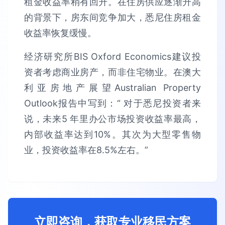
租金收益率稍有回升。在住房供应逐渐升高
的背景下，房东间竞争加大，悉尼住房租金
收益率恢复缓慢。
经济研究所BIS Oxford Economics建议投
资者考虑商业房产，而非住宅物业。在澳大
利亚房地产展望Australian Property
Outlook报告中写到：“ 对于悉尼投资者来
说，未来5 年里办公市场投资收益率最高，
内部收益率达到10%。其次为大型零售物
业，投资收益率在8.5%左右。”
立即咨询，获取专业移民方案