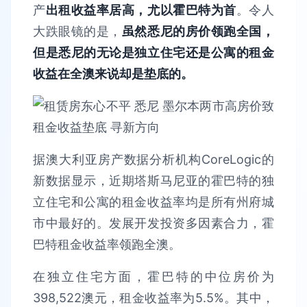
产
出租收益率居高，尤以霍巴特为首
。令人
大跌眼镜的是，
虽然悉尼的房价领跑全国，
但是悉尼的无论是独立住宅还是公寓的租金
收益在全澳来说却是垫底的。
据澳大利亚房产数据分析机构CoreLogic的
新数据显示，近期塔斯马尼亚的霍巴特的独
立住宅和公寓的租金收益率均是所有州府城
市中最好的。发展开发投资多因素合力，霍
巴特租金收益率领跑全澳。
在独立住宅方面，霍巴特的中位房价为
398,522澳元，租金收益率为5.5%。其中，