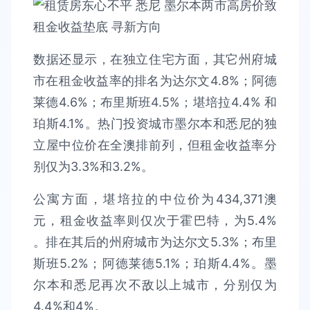
数据还显示，在独立住宅方面，其它州府城
市在租金收益率的排名为达尔文4.8%；阿德
莱德4.6%；布里斯班4.5%；堪培拉4.4% 和
珀斯4.1%。热门投资城市墨尔本和悉尼的独
立屋中位价在全澳排前列，但租金收益率分
别仅为3.3%和3.2%。
公寓方面，堪培拉的中位价为434,371澳
元，租金收益率则仅次于霍巴特，为5.4%
。排在其后的州府城市为达尔文5.3%；布里
斯班5.2%；阿德莱德5.1%；珀斯4.4%。墨
尔本和悉尼再次不敌以上城市，分别仅为
4.4%和4%。