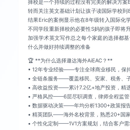
择校是一个持续的过程没有完美的解决方案
转而关注英文基础计划让孩子读国际学校到
结果Eric的案例显示他在8年级转入国际
不同学段重新择校的必要性S妈的孩子即将
加强学术英文写作总之每个家庭的选择都基
什么并做好持续调整的准备
🏆 **为什么选择遨达海外AiEAC？**​​
• 12年专业经验​​——专注全球商业移民，保持​
• 全链条服务​​——覆盖移民、安家、税务、子女教
• 高收益投资​​——累计​​7.2亿+​​地产投资，精选
• 严格风控​​——6层尽职调查，律师全程监管，确保
• 数据驱动决策​​——年均分析​​1300+政策报
• 精英团队​​——海外名校背景，熟悉​​20+国家
• 个性化定制​​——1V1方案规划，结合客户需求提