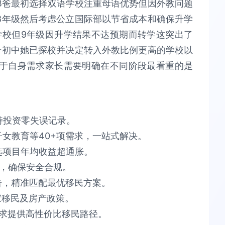
B爸最初选择双语学校注重母语优势但因外教问题
8年级然后考虑公立国际部以节省成本和确保升学
化学校但9年级因升学结果不达预期而转学这突出了
升初中她已探校并决定转入外教比例更高的学校以
于自身需求家长需要明确在不同阶段最看重的是
​投资零失误​​记录。
育等40+项需求，​​一站式解决​​。​​
项目​​年均收益超通胀​​。​​
​​安全合规​​。​​
告​​，精准匹配最优移民方案。​​
​​移民及房产政策。​​
供​​高性价比​​移民路径。​​