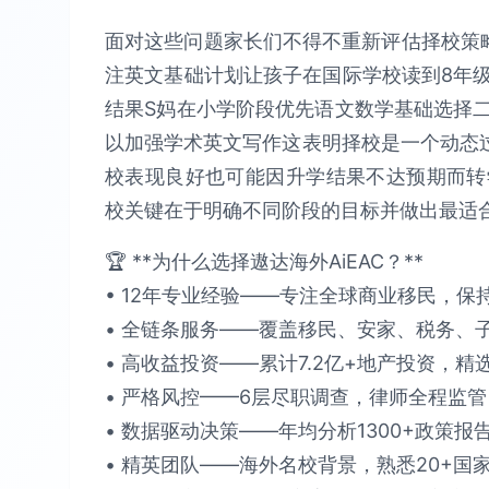
面对这些问题家长们不得不重新评估择校策
注英文基础计划让孩子在国际学校读到8年
结果S妈在小学阶段优先语文数学基础选择
以加强学术英文写作这表明择校是一个动态过
校表现良好也可能因升学结果不达预期而转
校关键在于明确不同阶段的目标并做出最适
🏆 **为什么选择遨达海外AiEAC？**​​
• 12年专业经验​​——专注全球商业移民，保持​
• 全链条服务​​——覆盖移民、安家、税务、子女教
• 高收益投资​​——累计​​7.2亿+​​地产投资，精选
• 严格风控​​——6层尽职调查，律师全程监管，确保
• 数据驱动决策​​——年均分析​​1300+政策报
• 精英团队​​——海外名校背景，熟悉​​20+国家