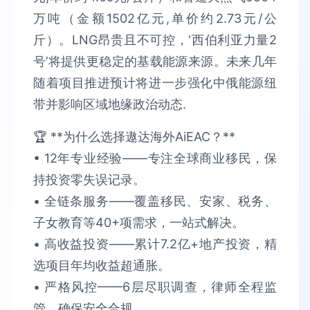
万吨（金额1502亿元,单价约2.73元/公
斤）。LNG昂贵且不可控，‘西伯利亚力量2
号’将提供更稳定的基载能源来源。未来几年
随着项目推进预计将进一步强化中俄能源纽
带并影响区域地缘政治动态.
🏆 **为什么选择遨达海外AiEAC？**​​
• 12年专业经验​​——专注全球商业移民，保
持​​投资零失误​​记录。
• 全链条服务​​——覆盖移民、安家、税务、
子女教育等40+项需求，​​一站式解决​​。​​
• 高收益投资​​——累计​​7.2亿+​​地产投资，精
选项目​​年均收益超通胀​​。​​
• 严格风控​​——6层尽职调查，律师全程监
管，确保​​安全合规​​。​​