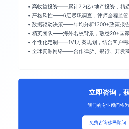
• 高收益投资​​——累计​​7.2亿+​​地产投资，精选
• 严格风控​​——6层尽职调查，律师全程监管，确保
• 数据驱动决策​​——年均分析​​1300+政策报
• 精英团队​​——海外名校背景，熟悉​​20+国家
• 个性化定制​​——1V1方案规划，结合客户需求提
• 全球资源网络​​——合作律所、银行、开发商
立即咨询，
我们的专业顾问将为
免费咨询移民顾问