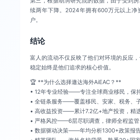
第三，根据胡润研究院的数据，由于受到房
续两年下降。2024年拥有600万元以上净资
户。
结论
富人的流动不仅反映了他们对环境的反应，
稳定始终是他们追求的核心价值。
🏆 **为什么选择遨达海外AiEAC？**​​
• 12年专业经验​​——专注全球商业移民，保持​
• 全链条服务​​——覆盖移民、安家、税务、子女教
• 高收益投资​​——累计​​7.2亿+​​地产投资，精选
• 严格风控​​——6层尽职调查，律师全程监管，确保
• 数据驱动决策​​——年均分析​​1300+政策报