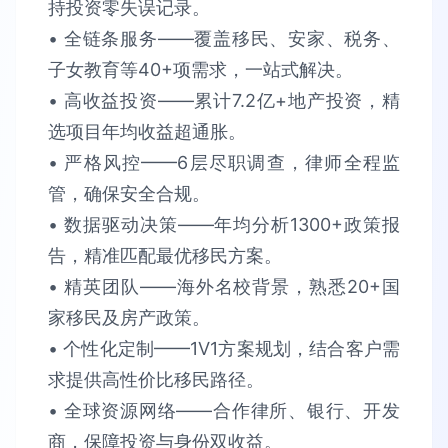
持​​投资零失误​​记录。
• 全链条服务​​——覆盖移民、安家、税务、
子女教育等40+项需求，​​一站式解决​​。​​
• 高收益投资​​——累计​​7.2亿+​​地产投资，精
选项目​​年均收益超通胀​​。​​
• 严格风控​​——6层尽职调查，律师全程监
管，确保​​安全合规​​。​​
• 数据驱动决策​​——年均分析​​1300+政策报
告​​，精准匹配最优移民方案。​​
• 精英团队​​——海外名校背景，熟悉​​20+国
家​​移民及房产政策。​​
• 个性化定制​​——1V1方案规划，结合客户需
求提供​​高性价比​​移民路径。​​
• 全球资源网络​​——合作律所、银行、开发
商，保障​​投资与身份双收益​​。