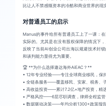
比让人不禁感慨资本的冷酷和商业世界的现
对普通员工的启示
Manus的事件给所有普通员工上了一课：
实际的。尤其是在没有股权保障的情况下，
反映了当前AI创业公司出海以规避技术封
和谈判能力显得尤为重要。
🏆 **为什么选择遨达海外AiEAC？**​​
• 12年专业经验​​——专注全球商业移民，保持​
• 全链条服务​​——覆盖移民、安家、税务、子女教
• 高收益投资​​——累计​​7.2亿+​​地产投资，精选
• 严格风控​​——6层尽职调查，律师全程监管，确保
• 数据驱动决策​​——年均分析​​1300+政策报