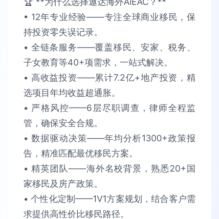
🏆 **为什么选择遨达海外AiEAC？**​​
• 12年专业经验​​——专注全球商业移民，保
持​​投资零失误​​记录。
• 全链条服务​​——覆盖移民、安家、税务、
子女教育等40+项需求，​​一站式解决​​。​​
• 高收益投资​​——累计​​7.2亿+​​地产投资，精
选项目​​年均收益超通胀​​。​​
• 严格风控​​——6层尽职调查，律师全程监
管，确保​​安全合规​​。​​
• 数据驱动决策​​——年均分析​​1300+政策报
告​​，精准匹配最优移民方案。​​
• 精英团队​​——海外名校背景，熟悉​​20+国
家​​移民及房产政策。​​
• 个性化定制​​——1V1方案规划，结合客户需
求提供​​高性价比​​移民路径。​​