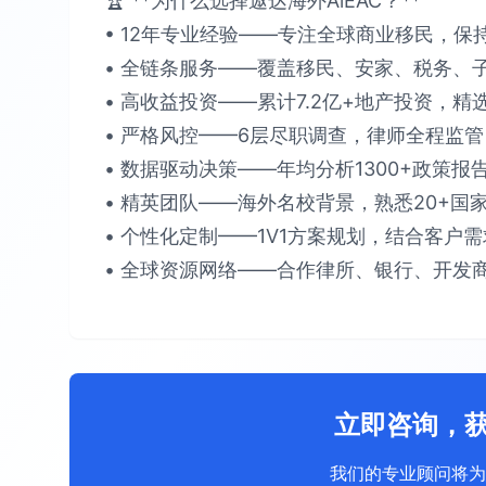
🏆 **为什么选择遨达海外AiEAC？**​​
• 12年专业经验​​——专注全球商业移民，保持​
• 全链条服务​​——覆盖移民、安家、税务、子女教
• 高收益投资​​——累计​​7.2亿+​​地产投资，精选
• 严格风控​​——6层尽职调查，律师全程监管，确保
• 数据驱动决策​​——年均分析​​1300+政策报
• 精英团队​​——海外名校背景，熟悉​​20+国家
• 个性化定制​​——1V1方案规划，结合客户需求提
• 全球资源网络​​——合作律所、银行、开发商
立即咨询，
我们的专业顾问将为