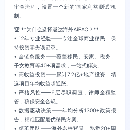
审查流程，设置一个新的‘国家利益测试’机
制。
🏆 **为什么选择遨达海外AiEAC？**​​
• 12年专业经验​​——专注全球商业移民，保
持​​投资零失误​​记录。
• 全链条服务​​——覆盖移民、安家、税务、
子女教育等40+项需求，​​一站式解决​​。​​
• 高收益投资​​——累计​​7.2亿+​​地产投资，精
选项目​​年均收益超通胀​​。​​
• 严格风控​​——6层尽职调查，律师全程监
管，确保​​安全合规​​。​​
• 数据驱动决策​​——年均分析​​1300+政策报
告​​，精准匹配最优移民方案。​​
• 精英团队​​——海外名校背景，熟悉​​20+国