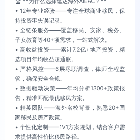
🏆 **为什么选择遨达海外AiEAC？**​​
• 12年专业经验​​——专注全球商业移民，保
持​​投资零失误​​记录。
• 全链条服务​​——覆盖移民、安家、税务、
子女教育等40+项需求，​​一站式解决​​。​​
• 高收益投资​​——累计​​7.2亿+​​地产投资，精
选项目​​年均收益超通胀​​。​​
• 严格风控​​——6层尽职调查，律师全程监
管，确保​​安全合规​​。​​
• 数据驱动决策​​——年均分析​​1300+政策报
告​​，精准匹配最优移民方案。​​
• 精英团队​​——海外名校背景，熟悉​​20+国
家​​移民及房产政策。​​
• 个性化定制​​——1V1方案规划，结合客户需
求提供​​高性价比​​移民路径。​​