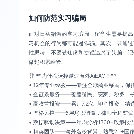
如何防范实习骗局
面对日益猖獗的实习骗局，留学生需要提高
习机会的行为都可能是诈骗。其次，要通过
性思考，不要被焦虑和捷径迷惑了头脑。记
做起积累经验。
🏆 **为什么选择遨达海外AiEAC？**​​
• 12年专业经验​​——专注全球商业移民，保持​
• 全链条服务​​——覆盖移民、安家、税务、子女教
• 高收益投资​​——累计​​7.2亿+​​地产投资，精选
• 严格风控​​——6层尽职调查，律师全程监管，确保
• 数据驱动决策​​——年均分析​​1300+政策报
• 精英团队​​——海外名校背景，熟悉​​20+国家