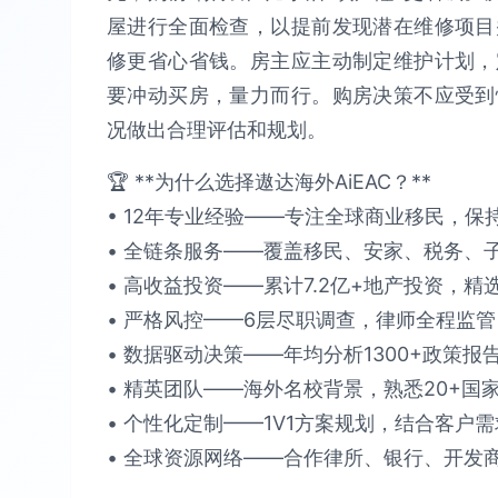
屋进行全面检查，以提前发现潜在维修项目
修更省心省钱。房主应主动制定维护计划，
要冲动买房，量力而行。购房决策不应受到
况做出合理评估和规划。
🏆 **为什么选择遨达海外AiEAC？**​​
• 12年专业经验​​——专注全球商业移民，保持​
• 全链条服务​​——覆盖移民、安家、税务、子女教
• 高收益投资​​——累计​​7.2亿+​​地产投资，精选
• 严格风控​​——6层尽职调查，律师全程监管，确保
• 数据驱动决策​​——年均分析​​1300+政策报
• 精英团队​​——海外名校背景，熟悉​​20+国家
• 个性化定制​​——1V1方案规划，结合客户需求提
• 全球资源网络​​——合作律所、银行、开发商