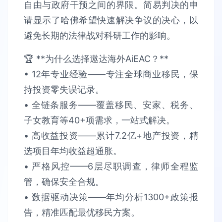
自由与政府干预之间的界限。简易判决的申
请显示了哈佛希望快速解决争议的决心，以
避免长期的法律战对科研工作的影响。
🏆 **为什么选择遨达海外AiEAC？**​​
• 12年专业经验​​——专注全球商业移民，保
持​​投资零失误​​记录。
• 全链条服务​​——覆盖移民、安家、税务、
子女教育等40+项需求，​​一站式解决​​。​​
• 高收益投资​​——累计​​7.2亿+​​地产投资，精
选项目​​年均收益超通胀​​。​​
• 严格风控​​——6层尽职调查，律师全程监
管，确保​​安全合规​​。​​
• 数据驱动决策​​——年均分析​​1300+政策报
告​​，精准匹配最优移民方案。​​