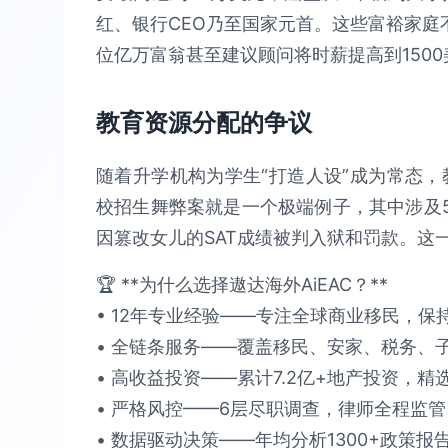
红、银行CEO乃至国家元首。这些富裕家庭
位亿万富翁甚至建议顾问将时薪提高到150
教育资源分配的争议
随着升学机构为学生“打造人设”成为常态，
校招生舞弊案就是一个极端例子，其中涉及5
因篡改女儿的SAT成绩被判入狱和罚款。这
🏆 **为什么选择遨达海外AiEAC？**​​
• 12年专业经验​​——专注全球商业移民，保持​
• 全链条服务​​——覆盖移民、安家、税务、子女教
• 高收益投资​​——累计​​7.2亿+​​地产投资，精选
• 严格风控​​——6层尽职调查，律师全程监管，确保
• 数据驱动决策​​——年均分析​​1300+政策报