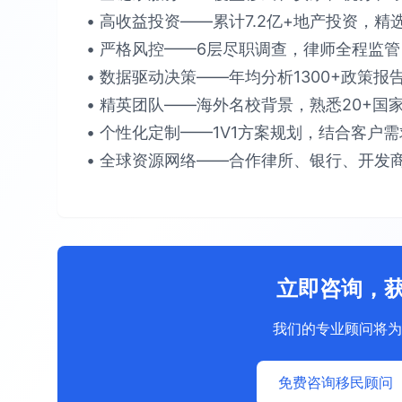
• 高收益投资​​——累计​​7.2亿+​​地产投资，精选
• 严格风控​​——6层尽职调查，律师全程监管，确保
• 数据驱动决策​​——年均分析​​1300+政策报
• 精英团队​​——海外名校背景，熟悉​​20+国家
• 个性化定制​​——1V1方案规划，结合客户需求提
• 全球资源网络​​——合作律所、银行、开发商
立即咨询，
我们的专业顾问将为
免费咨询移民顾问