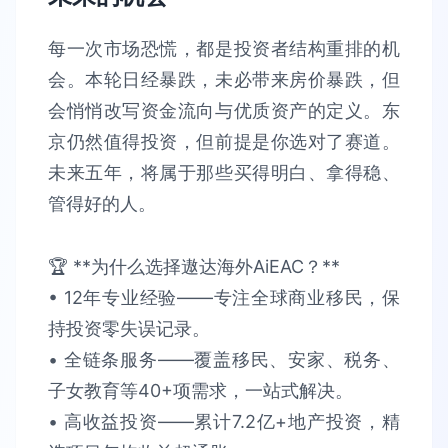
每一次市场恐慌，都是投资者结构重排的机
会。本轮日经暴跌，未必带来房价暴跌，但
会悄悄改写资金流向与优质资产的定义。东
京仍然值得投资，但前提是你选对了赛道。
未来五年，将属于那些买得明白、拿得稳、
管得好的人。
🏆 **为什么选择遨达海外AiEAC？**​​
• 12年专业经验​​——专注全球商业移民，保
持​​投资零失误​​记录。
• 全链条服务​​——覆盖移民、安家、税务、
子女教育等40+项需求，​​一站式解决​​。​​
• 高收益投资​​——累计​​7.2亿+​​地产投资，精