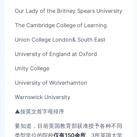
Our Lady of the Britney Spears University
The Cambridge College of Learning
Union College London& South East
University of England at Oxford
Unity College
University of Wolverhamton
Warnswick University
▲按英文首字母排序
要知道，目前英国教育部获准授予各种不同
类型学位的院校
仅有150余所
。3所英国大学