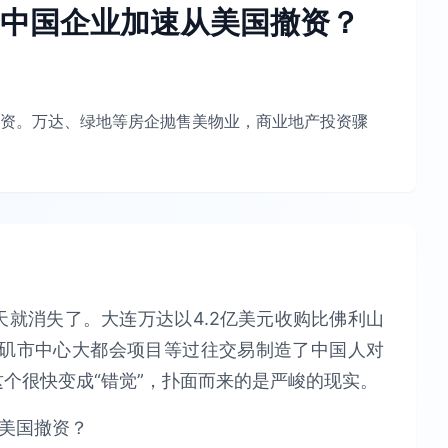
”：中国企业加速从美国撤资？
资。万达、绿地等房企抛售美物业，商业地产投资骤
天就消失了。大连万达以4.2亿美元收购比佛利山
杉矶市中心大都会项目等过往交易制造了中国人对
这个很快变成“错觉”，扑面而来的是严峻的现实。