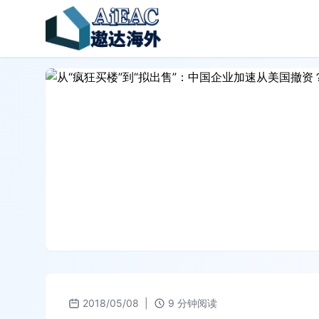
2018/05/08
|
9 分钟阅读