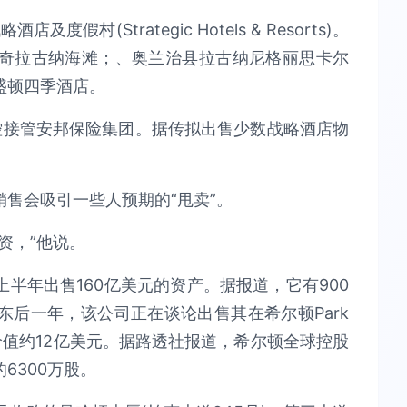
假村(Strategic Hotels & Resorts)。
奇拉古纳海滩；、奥兰治县拉古纳尼格丽思卡尔
盛顿四季酒店。
控接管安邦保险集团。据传拟出售少数战略酒店物
售会吸引一些人预期的“甩卖”。
资，”他说。
半年出售160亿美元的资产。据报道，它有900
后一年，该公司正在谈论出售其在希尔顿Park
被推测价值约12亿美元。据路透社报道，希尔顿全球控股
6300万股。