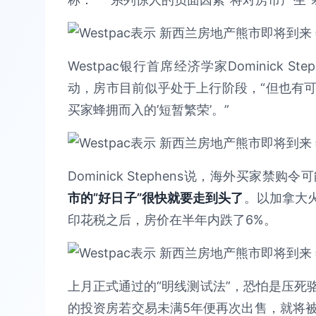
Westpac银行首席经济学家Dominick
动，房市目前似乎处于上行阶段，“但也有
买家蜂拥而入的’短暂繁荣’。”
Dominick Stephens说，海外买家禁
市的”好日子”很快就要走到头了
。以加拿大
印花税之后，房价在半年内跌了6%。
上月正式通过的“明线测试法”，恐怕是压死
的投资房若交易未满5年便再次出售，就将被征