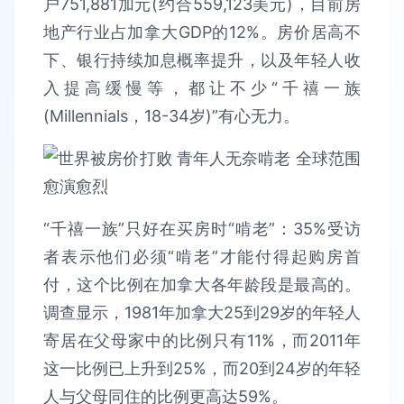
户751,881加元(约合559,123美元)，目前房
地产行业占加拿大GDP的12%。房价居高不
下、银行持续加息概率提升，以及年轻人收
入提高缓慢等，都让不少“千禧一族
(Millennials，18-34岁)”有心无力。
“千禧一族”只好在买房时“啃老”：35%受访
者表示他们必须“啃老”才能付得起购房首
付，这个比例在加拿大各年龄段是最高的。
调查显示，1981年加拿大25到29岁的年轻人
寄居在父母家中的比例只有11%，而2011年
这一比例已上升到25%，而20到24岁的年轻
人与父母同住的比例更高达59%。