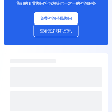
我们的专业顾问将为您提供一对一的咨询服务
免费咨询移民顾问
查看更多移民资讯