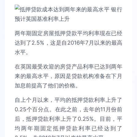
两年期固定房屋抵押贷款平均利率现在已经
达到了2.5%，这是自2016年7月以来的最高
水平。
在英国最受欢迎的房贷产品利率已达到两年
来的最高水平，原因是贷款机构准备在下月
加息前提高了他们的价格。
自上个月以来，平均的抵押贷款利率上升了
0.25个百分点。在此之前，去年的11月份前
后，抵押贷款利率上升了0.25%。目前，平
均两年期固定抵押贷款利率已经达到了