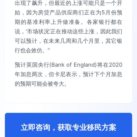
出现了飙升，但最近的上涨可能只是一个开
始，因为房贷产品供应商们正在为5月份预
期的基准利率上升做准备。各家银行都在
说，‘市场状况’正在推动这些上涨，因此我们
可以预计，在未来几周和几个月里，其它银
行也会效仿。”
预计英国央行(Bank of England)将在2020
年加息两次，但卡尼表示，预计下个月加息
的预期可能会被夸大。
立即咨询，获取专业移民方案