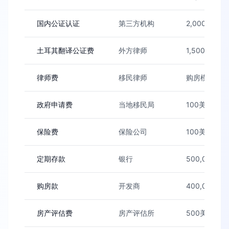
国内公证认证
第三方机构
2,000人民币
土耳其翻译公证费
外方律师
1,500美元/户
律师费
移民律师
购房模式：单人
政府申请费
当地移民局
100美元/户
保险费
保险公司
100美元/户
定期存款
银行
500,000美
购房款
开发商
400,000美
房产评估费
房产评估所
500美元（3