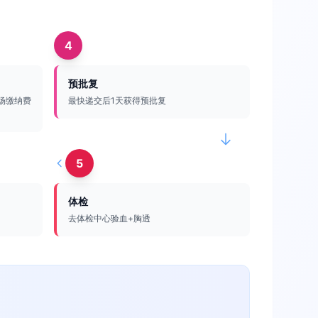
4
预批复
场缴纳费
最快递交后1天获得预批复
5
体检
去体检中心验血+胸透