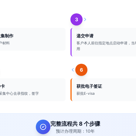
3
收集制作
递交申请
户材料
客户本人前往指定地点启动申请，当
用
6
D卡
获批电子签证
采集中心去录指纹，签字
获批E-visa
完整流程共 8 个步骤
预计办理周期：10年